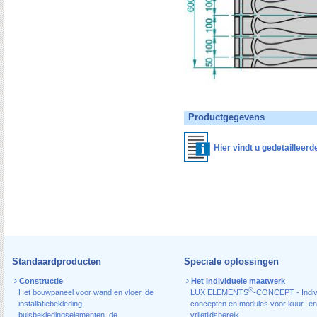
Productgegevens
Hier vindt u gedetailleer
Standaardproducten
Speciale oplossingen
Constructie
Het individuele maatwerk
®
Het bouwpaneel voor wand en vloer
,
de
LUX ELEMENTS
-CONCEPT - Indiv
installatiebekleding
,
concepten en modules voor kuur- en
buisbekledingselementen
,
de
vrijetijdsbereik.