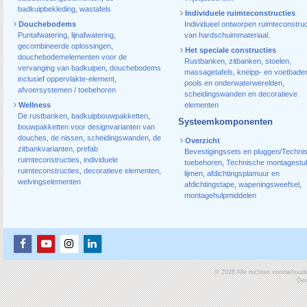
badkuipbekleding
,
wastafels
Individuele ruimteconstructies
Douchebodems
Individueel ontworpen ruimteconstruc
Puntafwatering
,
lijnafwatering
,
van hardschuimmateriaal.
gecombineerde oplossingen
,
Het speciale constructies
douchebodemelementen voor de
Rustbanken, zitbanken, stoelen,
vervanging van badkuipen
,
douchebodems
massagetafels, kneipp- en voetbade
inclusief oppervlakte-element
,
pools en onderwaterwerelden,
afvoersystemen / toebehoren
scheidingswanden en decoratieve
Wellness
elementen
De rustbanken
,
badkuipbouwpakketten
,
Systeemkomponenten
bouwpakketten voor designvarianten van
douches
,
de nissen
,
scheidingswanden
,
de
Overzicht
zitbankvarianten
,
prefab
Bevestigingssets en pluggen/Techni
ruimteconstructies
,
individuele
toebehoren
,
Technische montagestu
ruimteconstructies
,
decoratieve elementen
,
lijmen
,
afdichtingsplamuur en
welvingselementen
afdichtingstape
,
wapeningsweefsel
,
montagehulpmiddelen
© 2026 Alle rechten voorbehoud
Gea