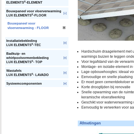
®
ELEMENTS
-ELEMENT
Bouwpaneel voor vloerverwarming
®
LUX ELEMENTS
-FLOOR
Bouwpaneel voor
vloerverwarming - FLOOR
Installatiebekleding
®
LUX ELEMENTS
-TEC
Hardschuim draagelement met ui
Badkuip- en
warmings buizen te leggen ond
whirlpoolvormenbekleding
Voor legafstand van de verwarm
®
LUX ELEMENTS
- TOP
Montage- en isolatie-element in
Wastafels
Lage opbouwhoogtes: ideaal voo
®
LUX ELEMENTS
- LAVADO
Eenvoudige en snelle plaatsing
Er moet geen cementdekvloer w
Systeemcomponenten
Korte droogtijden bij renovatie
Snelle opwarming van de ruimte
keramische vloerafwerking
Geschikt voor waterverwarming
Eenvoudig te verwerken voor aan
Afmetingen