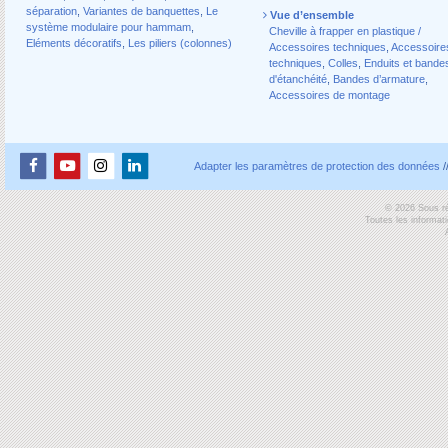
séparation
,
Variantes de banquettes
,
Le
Vue d’ensemble
système modulaire pour hammam
,
Cheville à frapper en plastique /
Eléments décoratifs
,
Les piliers (colonnes)
Accessoires techniques
,
Accessoire
techniques
,
Colles
,
Enduits et bande
d'étanchéité
,
Bandes d’armature
,
Accessoires de montage
Adapter les paramètres de protection des données
/
© 2026 Sous ré
Toutes les informat