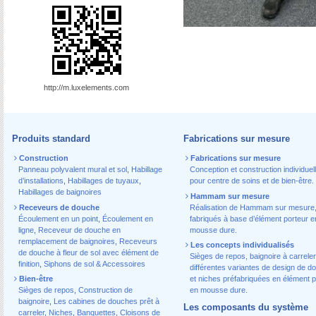
http://m.luxelements.com
Produits standard
Fabrications sur mesure
Construction
Fabrications sur mesure
Panneau polyvalent mural et sol
,
Habillage
Conception et construction individuel
d’installations
,
Habillages de tuyaux
,
pour centre de soins et de bien-être.
Habillages de baignoires
Hammam sur mesure
Receveurs de douche
Réalisation de Hammam sur mesure
Écoulement en un point
,
Écoulement en
fabriqués à base d’élément porteur e
ligne
,
Receveur de douche en
mousse dure.
remplacement de baignoires
,
Receveurs
Les concepts individualisés
de douche à fleur de sol avec élément de
Sièges de repos, baignoire à carreler
finition
,
Siphons de sol & Accessoires
différentes variantes de design de d
Bien-être
et niches préfabriquées en élément p
Sièges de repos
,
Construction de
en mousse dure.
baignoire
,
Les cabines de douches prêt à
Les composants du système
carreler
,
Niches
,
Banquettes
,
Cloisons de