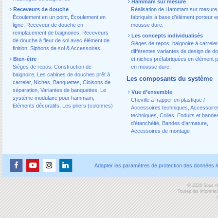
Hammam sur mesure
Receveurs de douche
Réalisation de Hammam sur mesure
Écoulement en un point
,
Écoulement en
fabriqués à base d’élément porteur e
ligne
,
Receveur de douche en
mousse dure.
remplacement de baignoires
,
Receveurs
Les concepts individualisés
de douche à fleur de sol avec élément de
Sièges de repos, baignoire à carreler
finition
,
Siphons de sol & Accessoires
différentes variantes de design de d
Bien-être
et niches préfabriquées en élément p
Sièges de repos
,
Construction de
en mousse dure.
baignoire
,
Les cabines de douches prêt à
Les composants du système
carreler
,
Niches
,
Banquettes
,
Cloisons de
séparation
,
Variantes de banquettes
,
Le
Vue d’ensemble
système modulaire pour hammam
,
Cheville à frapper en plastique /
Eléments décoratifs
,
Les piliers (colonnes)
Accessoires techniques
,
Accessoire
techniques
,
Colles
,
Enduits et bande
d'étanchéité
,
Bandes d’armature
,
Accessoires de montage
Adapter les paramètres de protection des données
/
© 2026 Sous ré
Toutes les informat