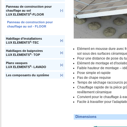
Panneau de construction pour
chauffage au sol
®
LUX ELEMENTS
-FLOOR
Panneau de construction pour
chauffage au sol - FLOOR
Habillage d’installations
®
LUX ELEMENTS
-TEC
Elément en mousse dure avec fr
Habillages de baignoires
sol sous des surfaces céramiqu
®
LUX ELEMENTS
- TOP
Pour une distance de pose du t
Elément de montage et d'isolati
Plans vasques
®
LUX ELEMENTS
- LAVADO
Faible hauteur de montage – idé
Pose simple et rapide
Les composants du système
Pas de chape requise
Temps de séchage raccourcis po
Chauffage rapide de la pièce gr
revêtement céramique
Convient pour le chauffage à e
Facile à travailler pour l'adaptat
Dimensions