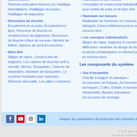
Panneau polyvalent mural et sol
,
Habillage
Conception et construction individuel
d’installations
,
Habillages de tuyaux
,
pour centre de soins et de bien-être.
Habillages de baignoires
Hammam sur mesure
Receveurs de douche
Réalisation de Hammam sur mesure
Écoulement en un point
,
Écoulement en
fabriqués à base d’élément porteur e
ligne
,
Receveur de douche en
mousse dure.
remplacement de baignoires
,
Receveurs
Les concepts individualisés
de douche à fleur de sol avec élément de
Sièges de repos, baignoire à carreler
finition
,
Siphons de sol & Accessoires
différentes variantes de design de d
Bien-être
et niches préfabriquées en élément p
Sièges de repos
,
Construction de
en mousse dure.
baignoire
,
Les cabines de douches prêt à
Les composants du système
carreler
,
Niches
,
Banquettes
,
Cloisons de
séparation
,
Variantes de banquettes
,
Le
Vue d’ensemble
système modulaire pour hammam
,
Cheville à frapper en plastique /
Eléments décoratifs
,
Les piliers (colonnes)
Accessoires techniques
,
Accessoire
techniques
,
Colles
,
Enduits et bande
d'étanchéité
,
Bandes d’armature
,
Accessoires de montage
Adapter les paramètres de protection des données
/
© 2026 Sous ré
Toutes les informat