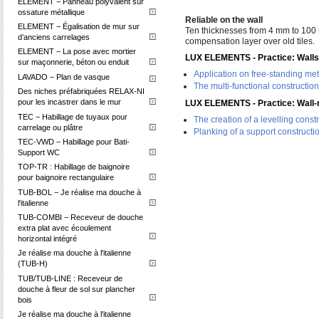
ELEMENT − Panneau polyvalent sur
ossature métallique
Reliable on the wall
ELEMENT − Égalisation de mur sur
Ten thicknesses from 4 mm to 100 m
d’anciens carrelages
compensation layer over old tiles.
ELEMENT − La pose avec mortier
LUX ELEMENTS - Practice: Walls i
sur maçonnerie, béton ou enduit
Application on free-standing me
LAVADO − Plan de vasque
The multi-functional constructio
Des niches préfabriquées RELAX-NI
pour les incastrer dans le mur
LUX ELEMENTS - Practice: Wall
TEC − Habillage de tuyaux pour
The creation of a levelling const
carrelage ou plâtre
Planking of a support constructi
TEC-VWD − Habillage pour Bati-
Support WC
TOP-TR : Habillage de baignoire
pour baignoire rectangulaire
TUB-BOL − Je réalise ma douche à
l'italienne
TUB-COMBI − Receveur de douche
extra plat avec écoulement
horizontal intégré
Je réalise ma douche à l'italienne
(TUB-H)
TUB/TUB-LINE : Receveur de
douche à fleur de sol sur plancher
bois
Je réalise ma douche à l'italienne