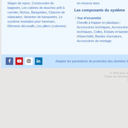
Sièges de repos
,
Construction de
en mousse dure.
baignoire
,
Les cabines de douches prêt à
Les composants du système
carreler
,
Niches
,
Banquettes
,
Cloisons de
séparation
,
Variantes de banquettes
,
Le
Vue d’ensemble
système modulaire pour hammam
,
Cheville à frapper en plastique /
Eléments décoratifs
,
Les piliers (colonnes)
Accessoires techniques
,
Accessoire
techniques
,
Colles
,
Enduits et bande
d'étanchéité
,
Bandes d’armature
,
Accessoires de montage
Adapter les paramètres de protection des données
/
© 2026 Sous ré
Toutes les informat