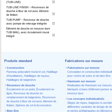
(TUB-LINE)
TUB-LINE FINISH − Receveurs de
douche à fleur de sol avec élément
de finition
TUB-PUMP − Receveur de douche
avec pompe de relevage intégrée
Elément de douche en mousse dure
TUB-WALL avec écoulement mural
intégré
Produits standard
Fabrications sur mesure
Construction
Fabrications sur mesure
Panneau polyvalent mural et sol
,
Habillage
Conception et construction individuel
d’installations
,
Habillages de tuyaux
,
pour centre de soins et de bien-être.
Habillages de baignoires
Hammam sur mesure
Receveurs de douche
Réalisation de Hammam sur mesure
Écoulement en un point
,
Écoulement en
fabriqués à base d’élément porteur e
ligne
,
Receveur de douche en
mousse dure.
remplacement de baignoires
,
Receveurs
Les concepts individualisés
de douche à fleur de sol avec élément de
Sièges de repos, baignoire à carreler
finition
,
Siphons de sol & Accessoires
différentes variantes de design de d
Bien-être
et niches préfabriquées en élément p