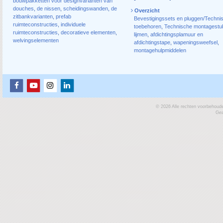
bouwpakketten voor designvarianten van
douches
,
de nissen
,
scheidingswanden
,
de
Overzicht
zitbankvarianten
,
prefab
Bevestigingssets en pluggen/Techni
ruimteconstructies
,
individuele
toebehoren
,
Technische montagestu
ruimteconstructies
,
decoratieve elementen
,
lijmen
,
afdichtingsplamuur en
welvingselementen
afdichtingstape
,
wapeningsweefsel
,
montagehulpmiddelen
© 2026 Alle rechten voorbehoud
Gea