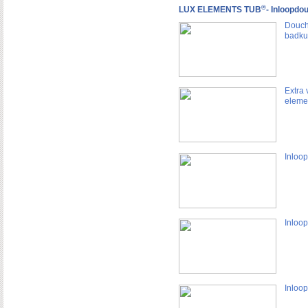
®
LUX ELEMENTS TUB
- Inloopdo
Douch
badku
Extra
eleme
Inloo
Inloo
Inloo