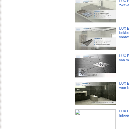
LUX E
zweve
LUX E
bekle
voorwa
LUX E
van ro
LUX E
voor 
LUX E
Inloo