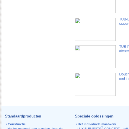
TUB-L
opper
TUB-P
afvoe
Douch
met i
Standaardproducten
Speciale oplossingen
Constructie
Het individuele maatwerk
®
Het bouwpaneel voor wand en vloer
,
de
LUX ELEMENTS
-CONCEPT - Indiv