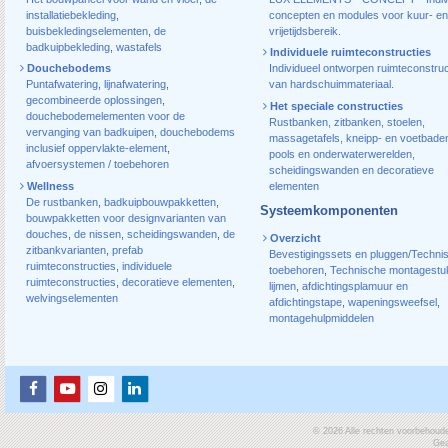
installatiebekleding
,
concepten en modules voor kuur- en
buisbekledingselementen
,
de
vrijetijdsbereik.
badkuipbekleding
,
wastafels
Individuele ruimteconstructies
Douchebodems
Individueel ontworpen ruimteconstruc
Puntafwatering
,
lijnafwatering
,
van hardschuimmateriaal.
gecombineerde oplossingen
,
Het speciale constructies
douchebodemelementen voor de
Rustbanken, zitbanken, stoelen,
vervanging van badkuipen
,
douchebodems
massagetafels, kneipp- en voetbade
inclusief oppervlakte-element
,
pools en onderwaterwerelden,
afvoersystemen / toebehoren
scheidingswanden en decoratieve
Wellness
elementen
De rustbanken
,
badkuipbouwpakketten
,
Systeemkomponenten
bouwpakketten voor designvarianten van
douches
,
de nissen
,
scheidingswanden
,
de
Overzicht
zitbankvarianten
,
prefab
Bevestigingssets en pluggen/Techni
ruimteconstructies
,
individuele
toebehoren
,
Technische montagestu
ruimteconstructies
,
decoratieve elementen
,
lijmen
,
afdichtingsplamuur en
welvingselementen
afdichtingstape
,
wapeningsweefsel
,
montagehulpmiddelen
© 2026 Alle rechten voorbehoud
Gea