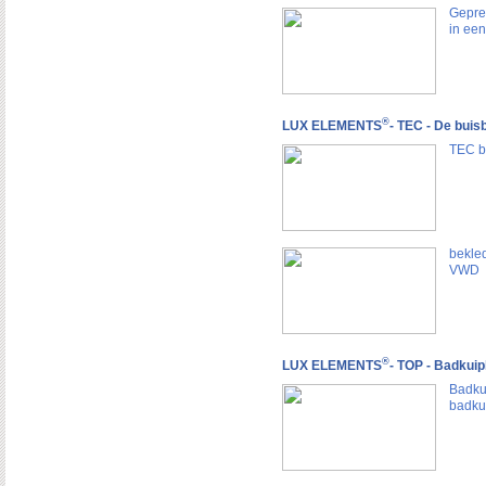
Gepre
in ee
®
LUX ELEMENTS
- TEC - De buis
TEC bu
bekle
VWD
®
LUX ELEMENTS
- TOP - Badkuip
Badku
badku