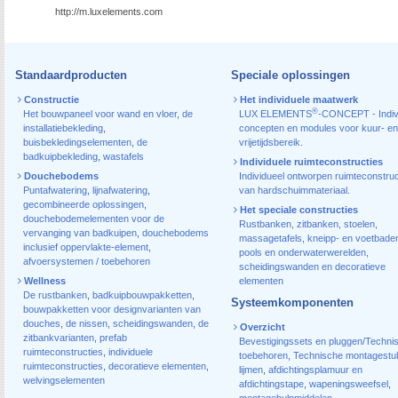
http://m.luxelements.com
Standaardproducten
Speciale oplossingen
Constructie
Het individuele maatwerk
®
Het bouwpaneel voor wand en vloer
,
de
LUX ELEMENTS
-CONCEPT - Indiv
installatiebekleding
,
concepten en modules voor kuur- en
buisbekledingselementen
,
de
vrijetijdsbereik.
badkuipbekleding
,
wastafels
Individuele ruimteconstructies
Douchebodems
Individueel ontworpen ruimteconstruc
Puntafwatering
,
lijnafwatering
,
van hardschuimmateriaal.
gecombineerde oplossingen
,
Het speciale constructies
douchebodemelementen voor de
Rustbanken, zitbanken, stoelen,
vervanging van badkuipen
,
douchebodems
massagetafels, kneipp- en voetbade
inclusief oppervlakte-element
,
pools en onderwaterwerelden,
afvoersystemen / toebehoren
scheidingswanden en decoratieve
Wellness
elementen
De rustbanken
,
badkuipbouwpakketten
,
Systeemkomponenten
bouwpakketten voor designvarianten van
douches
,
de nissen
,
scheidingswanden
,
de
Overzicht
zitbankvarianten
,
prefab
Bevestigingssets en pluggen/Techni
ruimteconstructies
,
individuele
toebehoren
,
Technische montagestu
ruimteconstructies
,
decoratieve elementen
,
lijmen
,
afdichtingsplamuur en
welvingselementen
afdichtingstape
,
wapeningsweefsel
,
montagehulpmiddelen