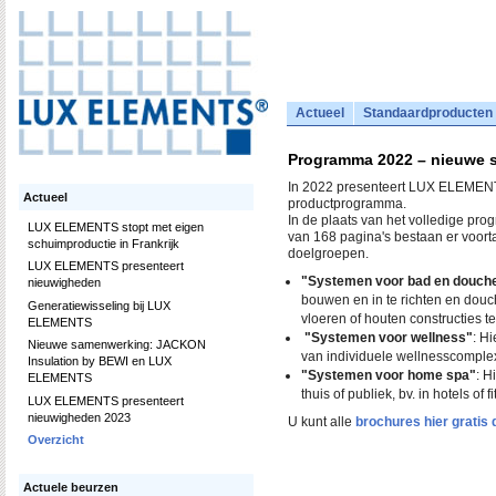
Actueel
Standaardproducten
Programma 2022 – nieuwe 
In 2022 presenteert LUX ELEMEN
Actueel
productprogramma.
In de plaats van het volledige p
LUX ELEMENTS stopt met eigen
van 168 pagina's bestaan er voor
schuimproductie in Frankrijk
doelgroepen.
LUX ELEMENTS presenteert
"Systemen voor bad en douch
nieuwigheden
bouwen en in te richten en dou
Generatiewisseling bij LUX
vloeren of houten constructies t
ELEMENTS
"Systemen voor wellness"
: H
Nieuwe samenwerking: JACKON
van individuele wellnesscomple
Insulation by BEWI en LUX
"Systemen voor home spa"
: H
ELEMENTS
thuis of publiek, bv. in hotels of f
LUX ELEMENTS presenteert
nieuwigheden 2023
U kunt alle
brochures hier gratis
Overzicht
Actuele beurzen