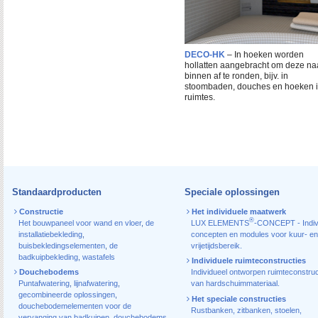
DECO-HK
– In hoeken worden
hollatten aangebracht om deze na
binnen af te ronden, bijv. in
stoombaden, douches en hoeken 
ruimtes.
Standaardproducten
Speciale oplossingen
Constructie
Het individuele maatwerk
®
Het bouwpaneel voor wand en vloer
,
de
LUX ELEMENTS
-CONCEPT - Indiv
installatiebekleding
,
concepten en modules voor kuur- en
buisbekledingselementen
,
de
vrijetijdsbereik.
badkuipbekleding
,
wastafels
Individuele ruimteconstructies
Douchebodems
Individueel ontworpen ruimteconstruc
Puntafwatering
,
lijnafwatering
,
van hardschuimmateriaal.
gecombineerde oplossingen
,
Het speciale constructies
douchebodemelementen voor de
Rustbanken, zitbanken, stoelen,
vervanging van badkuipen
,
douchebodems