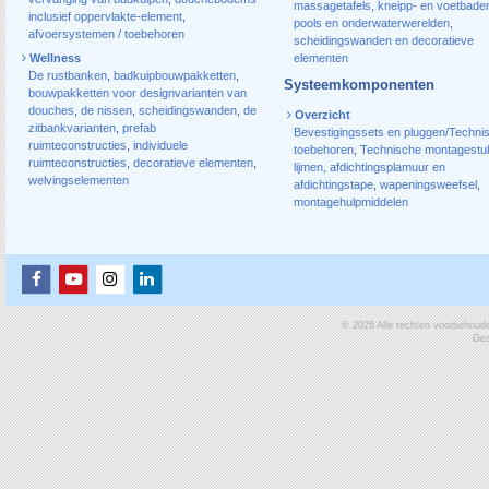
massagetafels, kneipp- en voetbade
inclusief oppervlakte-element
,
pools en onderwaterwerelden,
afvoersystemen / toebehoren
scheidingswanden en decoratieve
Wellness
elementen
De rustbanken
,
badkuipbouwpakketten
,
Systeemkomponenten
bouwpakketten voor designvarianten van
douches
,
de nissen
,
scheidingswanden
,
de
Overzicht
zitbankvarianten
,
prefab
Bevestigingssets en pluggen/Techni
ruimteconstructies
,
individuele
toebehoren
,
Technische montagestu
ruimteconstructies
,
decoratieve elementen
,
lijmen
,
afdichtingsplamuur en
welvingselementen
afdichtingstape
,
wapeningsweefsel
,
montagehulpmiddelen
© 2026 Alle rechten voorbehoud
Gea