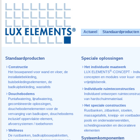
Actueel
Standaardproducten
Standaardproducten
Speciale oplossingen
Constructie
Het individuele maatwerk
®
Het bouwpaneel voor wand en vloer
,
de
LUX ELEMENTS
-CONCEPT - Indiv
installatiebekleding
,
concepten en modules voor kuur- en
buisbekledingselementen
,
de
vrijetijdsbereik.
badkuipbekleding
,
wastafels
Individuele ruimteconstructies
Douchebodems
Individueel ontworpen ruimteconstruc
Puntafwatering
,
lijnafwatering
,
van hardschuimmateriaal.
gecombineerde oplossingen
,
Het speciale constructies
douchebodemelementen voor de
Rustbanken, zitbanken, stoelen,
vervanging van badkuipen
,
douchebodems
massagetafels, kneipp- en voetbade
inclusief oppervlakte-element
,
pools en onderwaterwerelden,
afvoersystemen / toebehoren
scheidingswanden en decoratieve
Wellness
elementen
De rustbanken
,
badkuipbouwpakketten
,
Systeemkomponenten