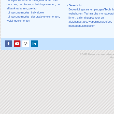
bouwpakketten voor designvarianten van
douches
,
de nissen
,
scheidingswanden
,
de
Overzicht
zitbankvarianten
,
prefab
Bevestigingssets en pluggen/Techni
ruimteconstructies
,
individuele
toebehoren
,
Technische montagestu
ruimteconstructies
,
decoratieve elementen
,
lijmen
,
afdichtingsplamuur en
welvingselementen
afdichtingstape
,
wapeningsweefsel
,
montagehulpmiddelen
© 2026 Alle rechten voorbehoud
Gea