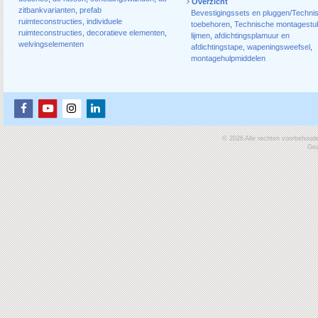
Overzicht
zitbankvarianten
,
prefab
Bevestigingssets en pluggen/Techni
ruimteconstructies
,
individuele
toebehoren
,
Technische montagestu
ruimteconstructies
,
decoratieve elementen
,
lijmen
,
afdichtingsplamuur en
welvingselementen
afdichtingstape
,
wapeningsweefsel
,
montagehulpmiddelen
© 2026 Alle rechten voorbehoud
Gea