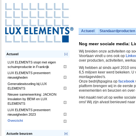
Actueel
Standaardproducten
Nog meer sociale media: L
Wij breiden onze activiteiten op so
Actueel
Voortaan vindt u ons ook op
Linke
over producten, activiteiten, werk
LUX ELEMENTS stopt met eigen
schuimproductie in Frankrijk
Wij hebben al sinds april 2010 on
6,5 miljoen keer werd bekeken. U v
LUX ELEMENTS presenteert
montagevideo's.
nieuwigheden
Onze bedrijfspagina op
facebook
Generatiewisseling bij LUX
platform brengen wij in de eerste p
ELEMENTS
evenementen en beurzen en over 
Nieuwe samenwerking: JACKON
Het maakt niet uit op welke sociale 
Insulation by BEWI en LUX
ons! Wij zijn alvast benieuwd naa
ELEMENTS
LUX ELEMENTS presenteert
nieuwigheden 2023
Overzicht
Actuele beurzen