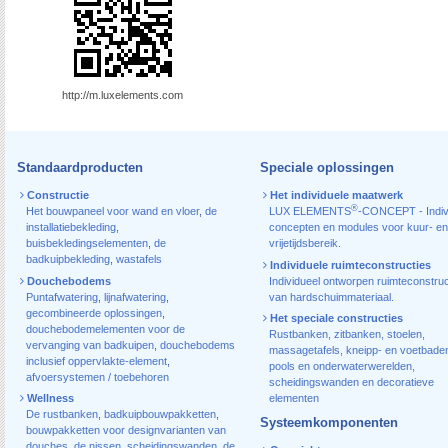
http://m.luxelements.com
Standaardproducten
Speciale oplossingen
Constructie
Het individuele maatwerk
®
Het bouwpaneel voor wand en vloer
,
de
LUX ELEMENTS
-CONCEPT - Indiv
installatiebekleding
,
concepten en modules voor kuur- en
buisbekledingselementen
,
de
vrijetijdsbereik.
badkuipbekleding
,
wastafels
Individuele ruimteconstructies
Douchebodems
Individueel ontworpen ruimteconstruc
Puntafwatering
,
lijnafwatering
,
van hardschuimmateriaal.
gecombineerde oplossingen
,
Het speciale constructies
douchebodemelementen voor de
Rustbanken, zitbanken, stoelen,
vervanging van badkuipen
,
douchebodems
massagetafels, kneipp- en voetbade
inclusief oppervlakte-element
,
pools en onderwaterwerelden,
afvoersystemen / toebehoren
scheidingswanden en decoratieve
Wellness
elementen
De rustbanken
,
badkuipbouwpakketten
,
Systeemkomponenten
bouwpakketten voor designvarianten van
douches
,
de nissen
,
scheidingswanden
,
de