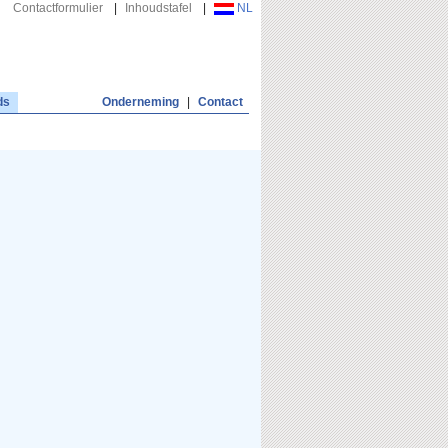
Contactformulier
|
Inhoudstafel
|
NL
ds
Onderneming
|
Contact