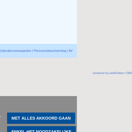
Gebruiksvoorwaarden
/
Persoonsbescherming
/
AV
powered by webEdition CMS
n
MET ALLES AKKOORD GAAN
ENKEL HET NOODZAKELIJKE