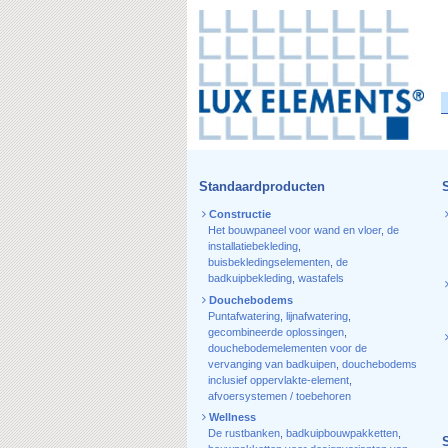
Standaardproducten
Constructie
Het bouwpaneel voor wand en vloer
,
de
installatiebekleding
,
buisbekledingselementen
,
de
badkuipbekleding
,
wastafels
Douchebodems
Puntafwatering
,
lijnafwatering
,
gecombineerde oplossingen
,
douchebodemelementen voor de
vervanging van badkuipen
,
douchebodems
inclusief oppervlakte-element
,
afvoersystemen / toebehoren
Wellness
De rustbanken
,
badkuipbouwpakketten
,