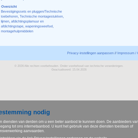
Overzicht
Bevestigingssets en pluggen/Technische
toebehoren
,
Technische montagestukken
,
lijmen
,
afdichtingsplamuur en
afdichtingstape
,
wapeningsweefsel
,
montagehulpmiddelen
Privacy-instellingen aanpassen
//
Impressum / 
© 2026 Alle rechten voorbehouden. Onder voorbehoud van technische veranderingen.
Geactualiseerd: 15.04.2026
oestemming nodig
n diensten van derden om u een beter aanbod te kunnen doen. De aanbieders va
egang tot ons internetaanbod. U kunt het gebruik van deze diensten toestaan of
ensverwerking aanvaarden.