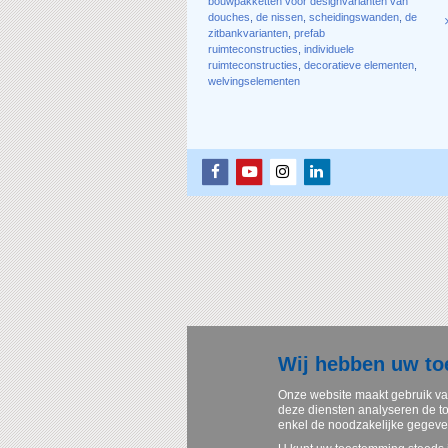
bouwpakketten voor designvarianten van
douches
,
de nissen
,
scheidingswanden
,
de
zitbankvarianten
,
prefab
ruimteconstructies
,
individuele
ruimteconstructies
,
decoratieve elementen
,
welvingselementen
Wij hebben uw t
Onze website maakt gebruik va
deze diensten analyseren de to
enkel de noodzakelijke gegev