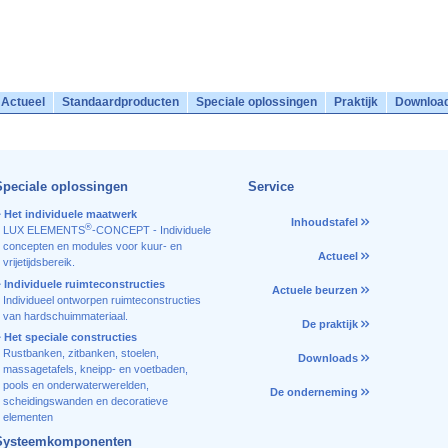
Actueel
Standaardproducten
Speciale oplossingen
Praktijk
Downloa
Speciale oplossingen
Service
Het individuele maatwerk
Inhoudstafel
®
LUX ELEMENTS
-CONCEPT - Individuele
concepten en modules voor kuur- en
Actueel
vrijetijdsbereik.
Individuele ruimteconstructies
Actuele beurzen
Individueel ontworpen ruimteconstructies
van hardschuimmateriaal.
De praktijk
Het speciale constructies
Rustbanken, zitbanken, stoelen,
Downloads
massagetafels, kneipp- en voetbaden,
pools en onderwaterwerelden,
De onderneming
scheidingswanden en decoratieve
elementen
Systeemkomponenten