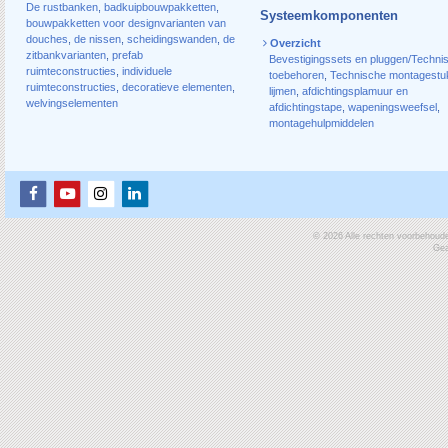
De rustbanken
,
badkuipbouwpakketten
,
Systeemkomponenten
bouwpakketten voor designvarianten van
douches
,
de nissen
,
scheidingswanden
,
de
Overzicht
zitbankvarianten
,
prefab
Bevestigingssets en pluggen/Techni
ruimteconstructies
,
individuele
toebehoren
,
Technische montagestu
ruimteconstructies
,
decoratieve elementen
,
lijmen
,
afdichtingsplamuur en
welvingselementen
afdichtingstape
,
wapeningsweefsel
,
montagehulpmiddelen
© 2026 Alle rechten voorbehoud
Gea