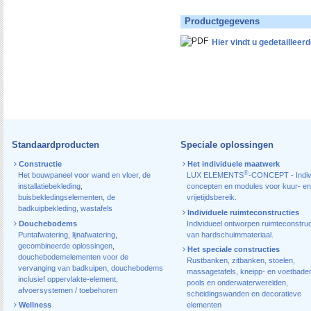
Productgegevens
Hier vindt u gedetaillee
Standaardproducten
Speciale oplossingen
Constructie
Het individuele maatwerk
®
Het bouwpaneel voor wand en vloer
,
de
LUX ELEMENTS
-CONCEPT - Indiv
installatiebekleding
,
concepten en modules voor kuur- en
buisbekledingselementen
,
de
vrijetijdsbereik.
badkuipbekleding
,
wastafels
Individuele ruimteconstructies
Douchebodems
Individueel ontworpen ruimteconstruc
Puntafwatering
,
lijnafwatering
,
van hardschuimmateriaal.
gecombineerde oplossingen
,
Het speciale constructies
douchebodemelementen voor de
Rustbanken, zitbanken, stoelen,
vervanging van badkuipen
,
douchebodems
massagetafels, kneipp- en voetbade
inclusief oppervlakte-element
,
pools en onderwaterwerelden,
afvoersystemen / toebehoren
scheidingswanden en decoratieve
Wellness
elementen