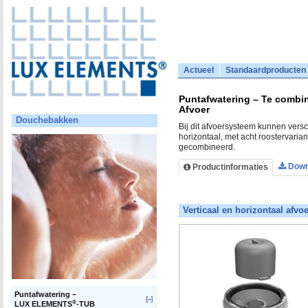
Actueel
Standaardproducten
Puntafwatering – Te combi
Afvoer
Douchebakken
Bij dit afvoersysteem kunnen versch
horizontaal, met acht roostervaria
gecombineerd.
Down
Productinformaties
Verticaal en horizontaal afvoe
Puntafwatering –
®
LUX ELEMENTS
-TUB