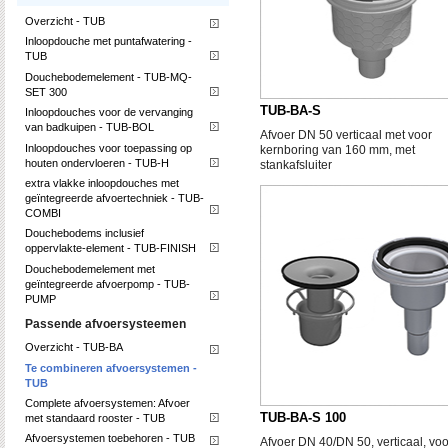
Overzicht - TUB
Inloopdouche met puntafwatering -
TUB
Douchebodemelement - TUB-MQ-
SET 300
TUB-BA-S
Inloopdouches voor de vervanging
van badkuipen - TUB-BOL
Afvoer DN 50 verticaal met voor
Inloopdouches voor toepassing op
kernboring van 160 mm, met
houten ondervloeren - TUB-H
stankafsluiter
extra vlakke inloopdouches met
geïntegreerde afvoertechniek - TUB-
COMBI
Douchebodems inclusief
oppervlakte-element - TUB-FINISH
Douchebodemelement met
geïntegreerde afvoerpomp - TUB-
PUMP
Passende afvoersysteemen
Overzicht - TUB-BA
Te combineren afvoersystemen -
TUB
Complete afvoersystemen: Afvoer
TUB-BA-S 100
met standaard rooster - TUB
Afvoersystemen toebehoren - TUB
Afvoer DN 40/DN 50, verticaal, voo