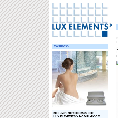
Wellness
D
L
b
Modulaire ruimteconstructies
®
LUX ELEMENTS
- MODUL-ROOM