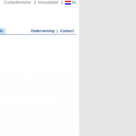
Contactformulier
|
Inhoudstafel
|
NL
ds
Onderneming
|
Contact