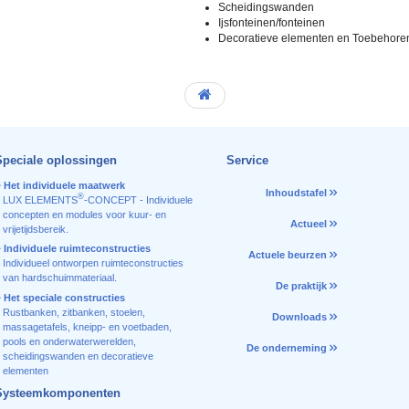
Scheidingswanden
Ijsfonteinen/fonteinen
Decoratieve elementen en Toebehore
Speciale oplossingen
Service
Het individuele maatwerk
Inhoudstafel
®
LUX ELEMENTS
-CONCEPT - Individuele
concepten en modules voor kuur- en
Actueel
vrijetijdsbereik.
Individuele ruimteconstructies
Actuele beurzen
Individueel ontworpen ruimteconstructies
van hardschuimmateriaal.
De praktijk
Het speciale constructies
Rustbanken, zitbanken, stoelen,
Downloads
massagetafels, kneipp- en voetbaden,
pools en onderwaterwerelden,
De onderneming
scheidingswanden en decoratieve
elementen
Systeemkomponenten