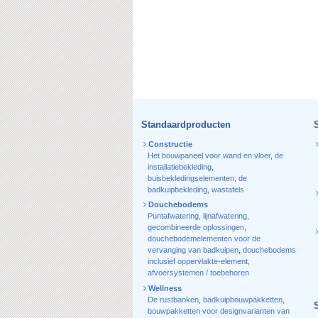
Standaardproducten
Constructie
Het bouwpaneel voor wand en vloer
,
de
installatiebekleding
,
buisbekledingselementen
,
de
badkuipbekleding
,
wastafels
Douchebodems
Puntafwatering
,
lijnafwatering
,
gecombineerde oplossingen
,
douchebodemelementen voor de
vervanging van badkuipen
,
douchebodems
inclusief oppervlakte-element
,
afvoersystemen / toebehoren
Wellness
De rustbanken
,
badkuipbouwpakketten
,
bouwpakketten voor designvarianten van