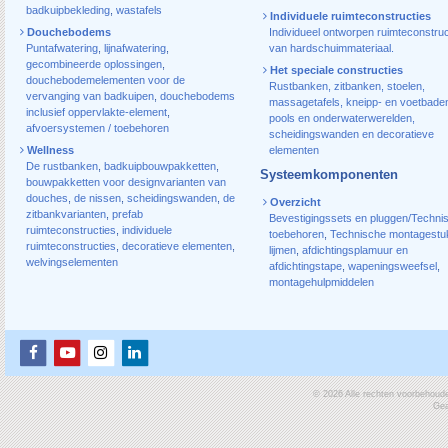
badkuipbekleding
,
wastafels
Individuele ruimteconstructies
Douchebodems
Individueel ontworpen ruimteconstruc
Puntafwatering
,
lijnafwatering
,
van hardschuimmateriaal.
gecombineerde oplossingen
,
Het speciale constructies
douchebodemelementen voor de
Rustbanken, zitbanken, stoelen,
vervanging van badkuipen
,
douchebodems
massagetafels, kneipp- en voetbade
inclusief oppervlakte-element
,
pools en onderwaterwerelden,
afvoersystemen / toebehoren
scheidingswanden en decoratieve
Wellness
elementen
De rustbanken
,
badkuipbouwpakketten
,
Systeemkomponenten
bouwpakketten voor designvarianten van
douches
,
de nissen
,
scheidingswanden
,
de
Overzicht
zitbankvarianten
,
prefab
Bevestigingssets en pluggen/Techni
ruimteconstructies
,
individuele
toebehoren
,
Technische montagestu
ruimteconstructies
,
decoratieve elementen
,
lijmen
,
afdichtingsplamuur en
welvingselementen
afdichtingstape
,
wapeningsweefsel
,
montagehulpmiddelen
© 2026 Alle rechten voorbehoud
Gea