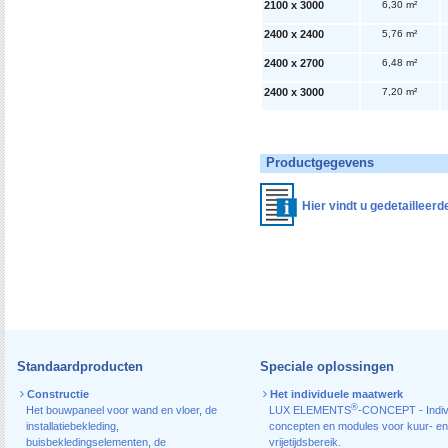
2100 x 3000
6,30 m²
2400 x 2400
5,76 m²
2400 x 2700
6,48 m²
2400 x 3000
7,20 m²
Productgegevens
Hier vindt u gedetailleer
Standaardproducten
Speciale oplossingen
Constructie
Het individuele maatwerk
®
Het bouwpaneel voor wand en vloer
,
de
LUX ELEMENTS
-CONCEPT - Indiv
installatiebekleding
,
concepten en modules voor kuur- en
buisbekledingselementen
,
de
vrijetijdsbereik.