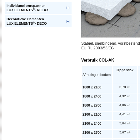
Individueel ontspannen
®
LUX ELEMENTS
- RELAX
Decoratieve elementen
®
LUX ELEMENTS
- DECO
Stabiel, snelbindend, vorstbestend
EU RL 2003/53/EG
Verbruik COL-AK
Oppervlak
Afmetingen bodem
1800 x 2100
3,78 m²
1800 x 2400
4,32 m²
1800 x 2700
4,86 m²
2100 x 2100
4,41 m²
2100 x 2400
5,04 m²
2100 x 2700
5,67 m²