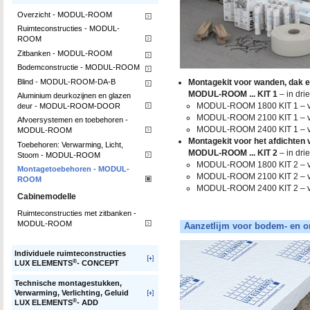
Overzicht - MODUL-ROOM
Ruimteconstructies - MODUL-
ROOM
Zitbanken - MODUL-ROOM
Bodemconstructie - MODUL-ROOM
Blind - MODUL-ROOM-DA-B
Montagekit voor wanden, dak e
MODUL-ROOM ... KIT 1
– in drie
Aluminium deurkozijnen en glazen
MODUL-ROOM 1800 KIT 1 – v
deur - MODUL-ROOM-DOOR
MODUL-ROOM 2100 KIT 1 – v
Afvoersystemen en toebehoren -
MODUL-ROOM 2400 KIT 1 – v
MODUL-ROOM
Montagekit voor het afdichten 
Toebehoren: Verwarming, Licht,
MODUL-ROOM ... KIT 2
– in drie
Stoom - MODUL-ROOM
MODUL-ROOM 1800 KIT 2 – v
Montagetoebehoren - MODUL-
MODUL-ROOM 2100 KIT 2 – v
ROOM
MODUL-ROOM 2400 KIT 2 – v
Cabinemodelle
Ruimteconstructies met zitbanken -
MODUL-ROOM
Aanzetlijm voor bodem- en 
Individuele ruimteconstructies
®
LUX ELEMENTS
- CONCEPT
Technische montagestukken,
Verwarming, Verlichting, Geluid
®
LUX ELEMENTS
- ADD