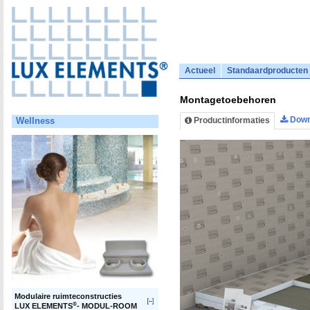
Actueel
Standaardproducten
Montagetoebehoren
Down
Productinformaties
Wellness
Modulaire ruimteconstructies
®
LUX ELEMENTS
- MODUL-ROOM