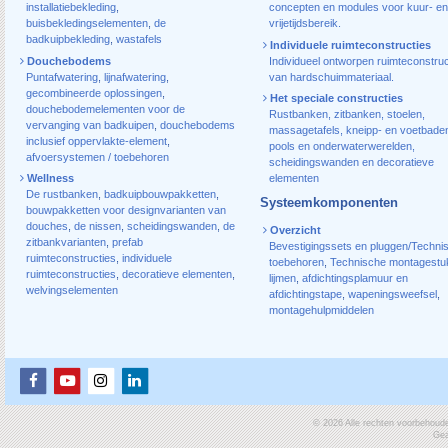
installatiebekleding
,
concepten en modules voor kuur- en
buisbekledingselementen
,
de
vrijetijdsbereik.
badkuipbekleding
,
wastafels
Individuele ruimteconstructies
Douchebodems
Individueel ontworpen ruimteconstruc
Puntafwatering
,
lijnafwatering
,
van hardschuimmateriaal.
gecombineerde oplossingen
,
Het speciale constructies
douchebodemelementen voor de
Rustbanken, zitbanken, stoelen,
vervanging van badkuipen
,
douchebodems
massagetafels, kneipp- en voetbade
inclusief oppervlakte-element
,
pools en onderwaterwerelden,
afvoersystemen / toebehoren
scheidingswanden en decoratieve
Wellness
elementen
De rustbanken
,
badkuipbouwpakketten
,
Systeemkomponenten
bouwpakketten voor designvarianten van
douches
,
de nissen
,
scheidingswanden
,
de
Overzicht
zitbankvarianten
,
prefab
Bevestigingssets en pluggen/Techni
ruimteconstructies
,
individuele
toebehoren
,
Technische montagestu
ruimteconstructies
,
decoratieve elementen
,
lijmen
,
afdichtingsplamuur en
welvingselementen
afdichtingstape
,
wapeningsweefsel
,
montagehulpmiddelen
© 2026 Alle rechten voorbehoud
Gea