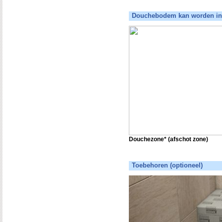
Douchebodem kan worden in
Douchezone* (afschot zone)
Toebehoren (optioneel)