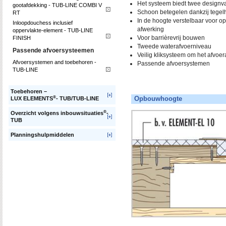
Het systeem biedt twee designv
gootafdekking - TUB-LINE COMBI V
Schoon betegelen dankzij tegel
RT
In de hoogte verstelbaar voor o
Inloopdouchess inclusief
afwerking
oppervlakte-element - TUB-LINE
Voor barrièrevrij bouwen
FINISH
Tweede waterafvoerniveau
Passende afvoersysteemen
Veilig kliksysteem om het afvoer
Afvoersystemen and toebehoren -
Passende afvoersystemen
TUB-LINE
Toebehoren –
®
Opbouwhoogte
LUX ELEMENTS
- TUB/TUB-LINE
®
Overzicht volgens inbouwsituaties
-
TUB
Planningshulpmiddelen