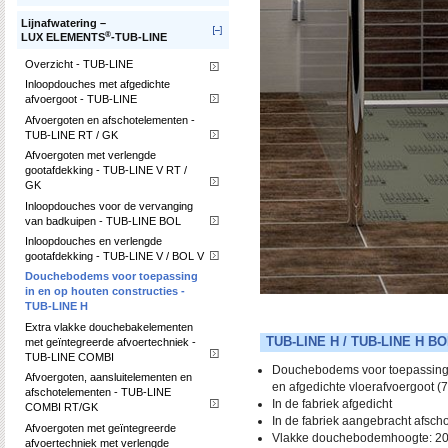
Lijnafwatering –
®
LUX ELEMENTS
-TUB-LINE
Overzicht - TUB-LINE
Inloopdouches met afgedichte
afvoergoot - TUB-LINE
Afvoergoten en afschotelementen -
TUB-LINE RT / GK
Afvoergoten met verlengde
gootafdekking - TUB-LINE V RT /
GK
Inloopdouches voor de vervanging
van badkuipen - TUB-LINE BOL
Inloopdouches en verlengde
gootafdekking - TUB-LINE V / BOL V
Douchebodems voor toepassing
in en op houten constructies -
TUB-LINE H
Extra vlakke douchebakelementen
TUB-LINE H / TUB-LINE H BO
met geïntegreerde afvoertechniek -
TUB-LINE COMBI
Douchebodems voor toepassing 
Afvoergoten, aansluitelementen en
en afgedichte vloerafvoergoot 
afschotelementen - TUB-LINE
In de fabriek afgedicht
COMBI RT/GK
In de fabriek aangebracht afschot
Afvoergoten met geïntegreerde
Vlakke douchebodemhoogte: 2
afvoertechniek met verlengde