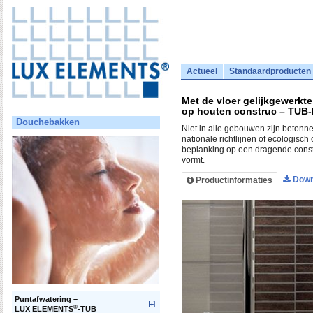
Actueel
Standaardproducten
Met de vloer gelijkgewerk
op houten construc – TUB-
Douchebakken
Niet in alle gebouwen zijn betonn
nationale richtlijnen of ecologisc
beplanking op een dragende cons
vormt.
Down
Productinformaties
Puntafwatering –
®
LUX ELEMENTS
-TUB