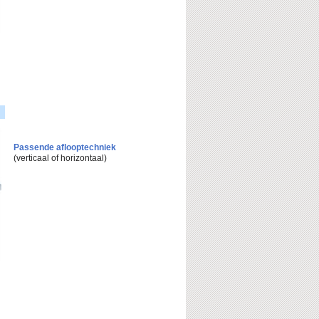
Passende aflooptechniek
(verticaal of horizontaal)