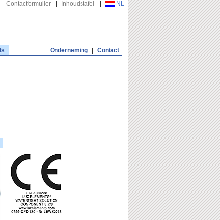
Contactformulier
|
Inhoudstafel
|
NL
ds
Onderneming
|
Contact