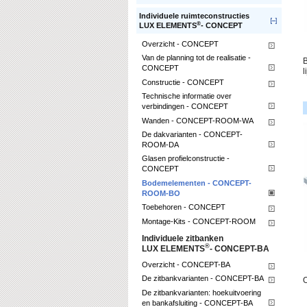
Individuele ruimteconstructies
®
LUX ELEMENTS
- CONCEPT
Overzicht - CONCEPT
Van de planning tot de realisatie -
B
CONCEPT
l
Constructie - CONCEPT
Technische informatie over
verbindingen - CONCEPT
Wanden - CONCEPT-ROOM-WA
De dakvarianten - CONCEPT-
ROOM-DA
Glasen profielconstructie -
CONCEPT
Bodemelementen - CONCEPT-
ROOM-BO
Toebehoren - CONCEPT
Montage-Kits - CONCEPT-ROOM
Individuele zitbanken
®
LUX ELEMENTS
- CONCEPT-BA
Overzicht - CONCEPT-BA
De zitbankvarianten - CONCEPT-BA
O
De zitbankvarianten: hoekuitvoering
en bankafsluiting - CONCEPT-BA