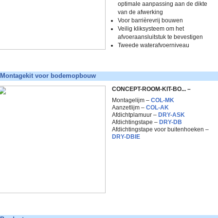
optimale aanpassing aan de dikte
van de afwerking
Voor barrièrevrij bouwen
Veilig kliksysteem om het
afvoeraansluitstuk te bevestigen
Tweede waterafvoerniveau
Montagekit voor bodemopbouw
CONCEPT
-ROOM-KIT-BO... –
Montagelijm –
COL-MK
Aanzetlijm –
COL-AK
Afdichtplamuur –
DRY-ASK
Afdichtingstape –
DRY-DB
Afdichtingstape voor buitenhoeken –
DRY-DBIE