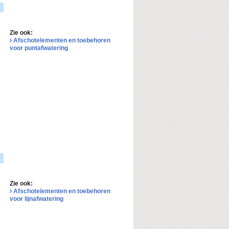
Zie ook:
Afschotelementen en toebehoren
voor puntafwatering
Zie ook:
Afschotelementen en toebehoren
voor lijnafwatering