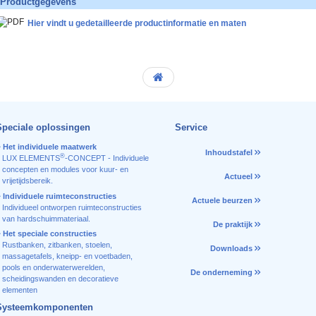
Productgegevens
Hier vindt u gedetailleerde productinformatie en maten
Speciale oplossingen
Service
Het individuele maatwerk
Inhoudstafel
®
LUX ELEMENTS
-CONCEPT - Individuele
concepten en modules voor kuur- en
Actueel
vrijetijdsbereik.
Individuele ruimteconstructies
Actuele beurzen
Individueel ontworpen ruimteconstructies
van hardschuimmateriaal.
De praktijk
Het speciale constructies
Rustbanken, zitbanken, stoelen,
Downloads
massagetafels, kneipp- en voetbaden,
pools en onderwaterwerelden,
De onderneming
scheidingswanden en decoratieve
elementen
Systeemkomponenten