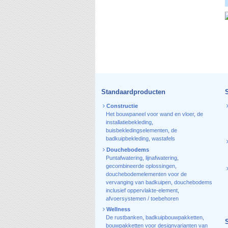
Standaardproducten
Constructie
Het bouwpaneel voor wand en vloer
,
de
installatiebekleding
,
buisbekledingselementen
,
de
badkuipbekleding
,
wastafels
Douchebodems
Puntafwatering
,
lijnafwatering
,
gecombineerde oplossingen
,
douchebodemelementen voor de
vervanging van badkuipen
,
douchebodems
inclusief oppervlakte-element
,
afvoersystemen / toebehoren
Wellness
De rustbanken
,
badkuipbouwpakketten
,
bouwpakketten voor designvarianten van