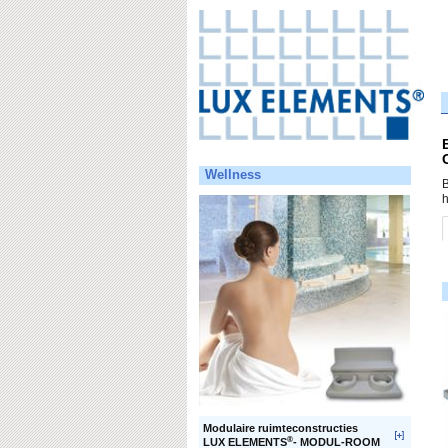
Wellness
B
h
Modulaire ruimteconstructies
®
LUX ELEMENTS
- MODUL-ROOM