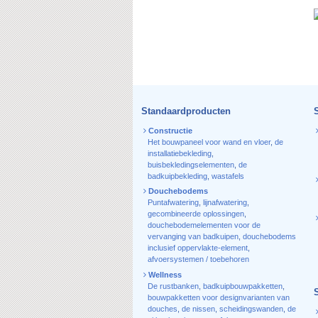
Standaardproducten
Constructie
Het bouwpaneel voor wand en vloer
,
de
installatiebekleding
,
buisbekledingselementen
,
de
badkuipbekleding
,
wastafels
Douchebodems
Puntafwatering
,
lijnafwatering
,
gecombineerde oplossingen
,
douchebodemelementen voor de
vervanging van badkuipen
,
douchebodems
inclusief oppervlakte-element
,
afvoersystemen / toebehoren
Wellness
De rustbanken
,
badkuipbouwpakketten
,
bouwpakketten voor designvarianten van
douches
,
de nissen
,
scheidingswanden
,
de