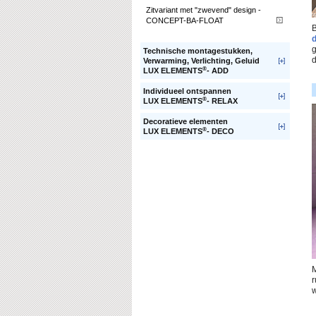
Zitvariant met "zwevend" design -
CONCEPT-BA-FLOAT
B
d
g
Technische montagestukken,
d
Verwarming, Verlichting, Geluid
®
LUX ELEMENTS
- ADD
Individueel ontspannen
®
LUX ELEMENTS
- RELAX
Decoratieve elementen
®
LUX ELEMENTS
- DECO
r
w