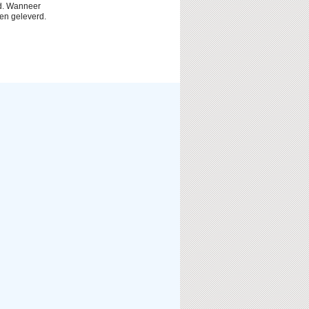
ld. Wanneer
en geleverd.