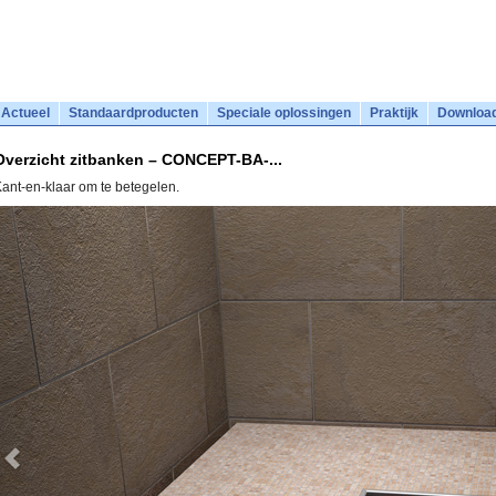
Actueel
Standaardproducten
Speciale oplossingen
Praktijk
Downloa
Overzicht zitbanken – CONCEPT-BA-...
ant-en-klaar om te betegelen.