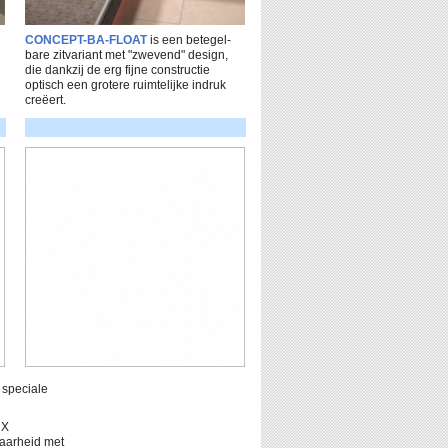
CONCEPT-BA-FLOAT
is een be­tegel­
bare zitvariant met "zwevend" design,
die dankzij de erg fijne con­struc­tie
optisch een grotere ruimte­lijke indruk
creëert.
 speciale
UX
arheid met