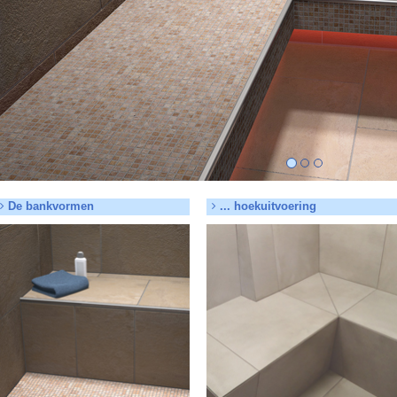
De bankvormen
... hoekuitvoering