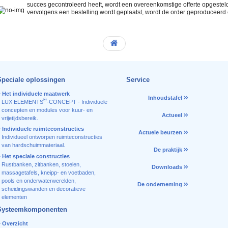
succes gecontroleerd heeft, wordt een overeenkomstige offerte opgeste
vervolgens een bestelling wordt geplaatst, wordt de order geproduceerd 
Speciale oplossingen
Service
Het individuele maatwerk
Inhoudstafel
®
LUX ELEMENTS
-CONCEPT - Individuele
concepten en modules voor kuur- en
Actueel
vrijetijdsbereik.
Individuele ruimteconstructies
Actuele beurzen
Individueel ontworpen ruimteconstructies
van hardschuimmateriaal.
De praktijk
Het speciale constructies
Rustbanken, zitbanken, stoelen,
Downloads
massagetafels, kneipp- en voetbaden,
pools en onderwaterwerelden,
De onderneming
scheidingswanden en decoratieve
elementen
Systeemkomponenten
Overzicht