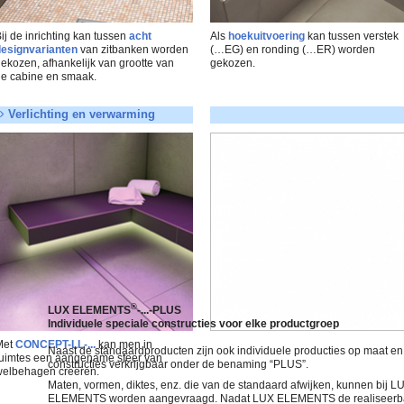
ij de inrichting kan tussen
acht
Als
hoekuitvoering
kan tussen verstek
esignvarianten
van zitbanken worden
(…EG) en ronding (…ER) worden
ekozen, afhankelijk van grootte van
gekozen.
e cabine en smaak.
Verlichting en verwarming
®
LUX ELEMENTS
-...-PLUS
Individuele speciale constructies voor elke productgroep
Met
CONCEPT-LL-...
kan men in
Naast de standaardproducten zijn ook individuele producties op maat en
uimtes een aangename sfeer van
constructies verkrijgbaar onder de benaming “PLUS”.
elbehagen creëren.
Maten, vormen, diktes, enz. die van de standaard afwijken, kunnen bij L
ELEMENTS worden aangevraagd. Nadat LUX ELEMENTS de realiseerba