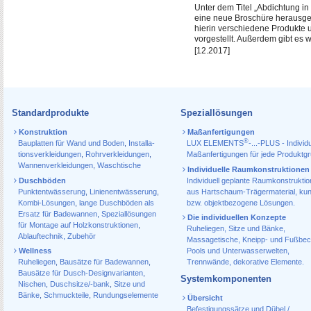
Unter dem Titel „Abdichtung i
eine neue Broschüre herausge
hierin verschiedene Produkte u
vorgestellt. Außerdem gibt es 
[12.2017]
Standardprodukte
Speziallösungen
Konstruktion
Maßanfertigungen
®
Bauplatten für Wand und Boden
,
Installa­
LUX ELEMENTS
-...-PLUS - Individu
tions­verkleidungen
,
Rohr­verkleidungen
,
Maßanfertigungen für jede Produktg
Wannen­verkleidungen
,
Waschtische
Individuelle Raumkonstruktionen
Duschböden
Individuell geplante Raumkonstrukti
Punktentwässerung
,
Linienentwässerung
,
aus Hartschaum-Trägermaterial, ku
Kombi-Lösungen
,
lange Duschböden als
bzw. objektbezogene Lösungen.
Ersatz für Badewannen
,
Speziallösungen
Die individuellen Konzepte
für Montage auf Holzkonstruktionen
,
Ruheliegen, Sitze und Bänke,
Ablauf­technik, Zubehör
Massagetische, Kneipp- und Fußbec
Wellness
Pools und Unterwasserwelten,
Ruheliegen
,
Bausätze für Badewannen
,
Trennwände, dekorative Elemente.
Bausätze für Dusch-Designvarianten
,
Systemkomponenten
Nischen
,
Duschsitze/-bank
,
Sitze und
Bänke
,
Schmuckteile
,
Rundungselemente
Übersicht
Befestigungssätze und Dübel /