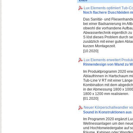
Lux Elements optimiert Tub-C
Noch flachere Duschböden mit
Das Sanitär- und Fliesenhandw
bei einer Badsanierung im Alt
obwohl die vorhandene Aufbau
Abwassertechnik eigentlich zu
S löst dieses Problem durch se
zusätzlich mit einer guten Ablau
kurzen Montagezeit.
[10.2020]
Lux Elements erweitert Produk
Rinnendesign von Wand zu Wa
Im Produktprogramm 2020 erwe
Ablaufrinnen in Hartschaum m
Tub-Line V RT mit einer Länge
Kombination mit dem abgedich
in der Abmessung 1800 x 1000 
1800 x 1200 mm realisieren.
[01.2020]
Neuer Körperschallwandler vo
Sound in Konstruktionen au
Im Programm 2020 ergänzt Lux
Wellnessanlagen um den neuen
und Hochtonwiedergabe auf sch
Räume, Kabinen oder Wandkon