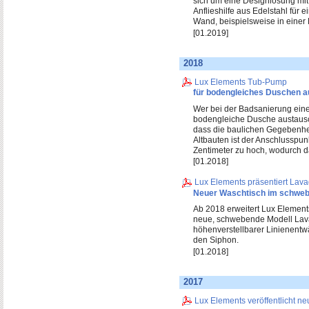
sich um eine Designlösung mit
Anflieshilfe aus Edelstahl fü
Wand, beispielsweise in einer 
[01.2019]
2018
Lux Elements Tub-Pump
für bodengleiches Duschen a
Wer bei der Badsanierung ein
bodengleiche Dusche austausch
dass die baulichen Gegebenhei
Altbauten ist der Anschlusspun
Zentimeter zu hoch, wodurch das
[01.2018]
Lux Elements präsentiert Lava
Neuer Waschtisch im schwebe
Ab 2018 erweitert Lux Element
neue, schwebende Modell Lava
höhenverstellbarer Linienentw
den Siphon.
[01.2018]
2017
Lux Elements veröffentlicht 