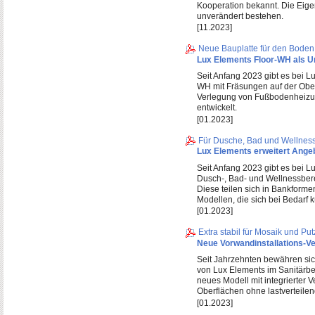
Kooperation bekannt. Die Eige
unverändert bestehen.
[11.2023]
Neue Bauplatte für den Boden
Lux Elements Floor-WH als U
Seit Anfang 2023 gibt es bei L
WH mit Fräsungen auf der Obers
Verlegung von Fußbodenheizu
entwickelt.
[01.2023]
Für Dusche, Bad und Wellness
Lux Elements erweitert Angeb
Seit Anfang 2023 gibt es bei L
Dusch-, Bad- und Wellnessber
Diese teilen sich in Bankformen
Modellen, die sich bei Bedarf 
[01.2023]
Extra stabil für Mosaik und Put
Neue Vorwandinstallations-V
Seit Jahrzehnten bewähren sic
von Lux Elements im Sanitärber
neues Modell mit integrierter V
Oberflächen ohne lastverteilen
[01.2023]