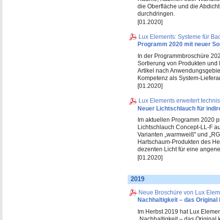
die Oberfläche und die Abdicht
durchdringen.
[01.2020]
Lux Elements: Systeme für Ba
Programm 2020 mit neuer Sor
In der Programmbroschüre 202
Sortierung von Produkten und 
Artikel nach Anwendungsgebiete
Kompetenz als System-Lieferan
[01.2020]
Lux Elements erweitert techni
Neuer Lichtschlauch für indi
Im aktuellen Programm 2020 pr
Lichtschlauch Concept-LL-F a
Varianten „warmweiß" und „RGB
Hartschaum-Produkten des Hers
dezenten Licht für eine ange
[01.2020]
2019
Neue Broschüre von Lux Elem
Nachhaltigkeit – das Original
Im Herbst 2019 hat Lux Elemen
„Nachhaltigkeit – das Original k