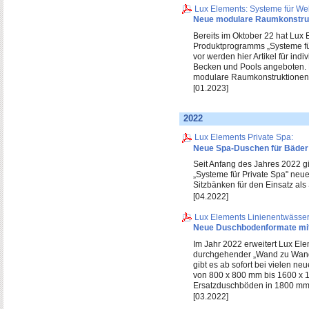
Lux Elements: Systeme für We
Neue modulare Raumkonstru
Bereits im Oktober 22 hat Lux
Produktprogramms „Systeme für 
vor werden hier Artikel für in
Becken und Pools angeboten. 
modulare Raumkonstruktionen i
[01.2023]
2022
Lux Elements Private Spa:
Neue Spa-Duschen für Bäder
Seit Anfang des Jahres 2022 gi
„Systeme für Private Spa" neue
Sitzbänken für den Einsatz al
[04.2022]
Lux Elements Linienentwässe
Neue Duschbodenformate mit
Im Jahr 2022 erweitert Lux El
durchgehender „Wand zu Wand
gibt es ab sofort bei vielen n
von 800 x 800 mm bis 1600 x 
Ersatzduschböden in 1800 mm
[03.2022]