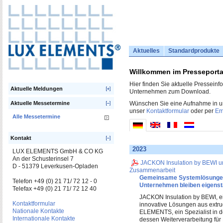
Aktuelles
Standardprodukte
Willkommen im Presseporta
Hier finden Sie aktuelle Pressein
Aktuelle Meldungen
Unternehmen zum Download.
Aktuelle Messetermine
Wünschen Sie eine Aufnahme in uns
unser
Kontaktformular
oder per
Em
Alle Messetermine
Kontakt
2023
LUX ELEMENTS GmbH & CO KG
An der Schusterinsel 7
JACKON Insulation by BEWI 
D - 51379 Leverkusen-Opladen
Zusammenarbeit
Gemeinsame Systemlösungen 
Telefon +49 (0) 21 71/ 72 12 - 0
Unternehmen bleiben eigenst
Telefax +49 (0) 21 71/ 72 12 40
JACKON Insulation by BEWI, e
Kontaktformular
innovative Lösungen aus extr
Nationale Kontakte
ELEMENTS, ein Spezialist in d
Internationale Kontakte
dessen Weiterverarbeitung für