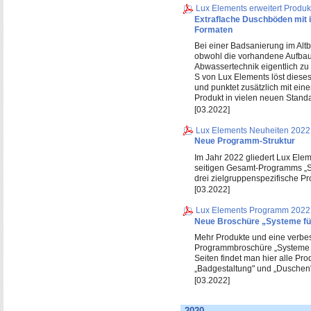
Lux Elements erweitert Produ
Extraflache Duschböden mit in
Formaten
Bei einer Badsanierung im Alt
obwohl die vorhandene Aufbau
Abwassertechnik eigentlich zu
S von Lux Elements löst dieses
und punktet zusätzlich mit eine
Produkt in vielen neuen Stand
[03.2022]
Lux Elements Neuheiten 2022
Neue Programm-Struktur
Im Jahr 2022 gliedert Lux Ele
seitigen Gesamt-Programms „Sy
drei zielgruppenspezifische 
[03.2022]
Lux Elements Programm 2022
Neue Broschüre „Systeme fü
Mehr Produkte und eine verbes
Programmbroschüre „Systeme f
Seiten findet man hier alle P
„Badgestaltung" und „Duschen"
[03.2022]
2020