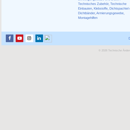
Technisches Zubehör
,
Technische
Einbauten
,
Klebstoffe
,
Dichtspachtel
Dichtbänder
,
Armierungsgewebe
,
Montagehilfen
© 2026 Technische Änderu